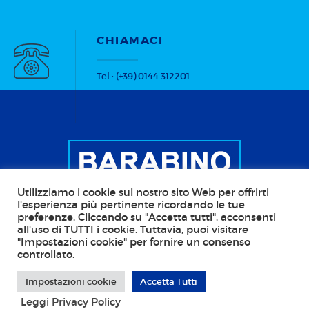
CHIAMACI
Tel.: (+39) 0144 312201
Utilizziamo i cookie sul nostro sito Web per offrirti
l'esperienza più pertinente ricordando le tue
preferenze. Cliccando su "Accetta tutti", acconsenti
all'uso di TUTTI i cookie. Tuttavia, puoi visitare
Copyright © 2026 BARABINO Scale - Stufe - Camini
"Impostazioni cookie" per fornire un consenso
controllato.
CF: BRBGGF45R29D969J; P.IVA: 00110480068; PEC:
barabino@pec.it Web Agency:
Callidus Pro - IT
Impostazioni cookie
Accetta Tutti
Solutions
. Tutti i diritti riservati
Leggi Privacy Policy