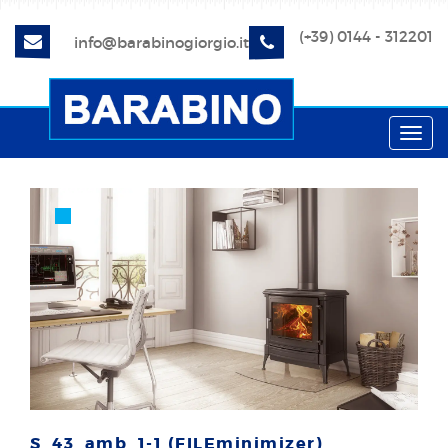
(+39) 0144 - 312201
info@barabinogiorgio.it
Toggl
navig
S_43_amb_1-1 (FILEminimizer)