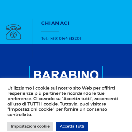
CHIAMACI
Tel.: (+39) 0144 312201
Utilizziamo i cookie sul nostro sito Web per offrirti
l'esperienza più pertinente ricordando le tue
preferenze. Cliccando su "Accetta tutti", acconsenti
all'uso di TUTTI i cookie. Tuttavia, puoi visitare
Copyright © 2026 BARABINO Scale - Stufe - Camini
"Impostazioni cookie" per fornire un consenso
controllato.
CF: BRBGGF45R29D969J; P.IVA: 00110480068; PEC:
barabino@pec.it Web Agency:
Callidus Pro - IT
Impostazioni cookie
Accetta Tutti
Solutions
. Tutti i diritti riservati