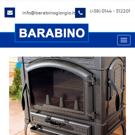
(+39) 0144 - 312201
info@barabinogiorgio.it
Toggl
navig