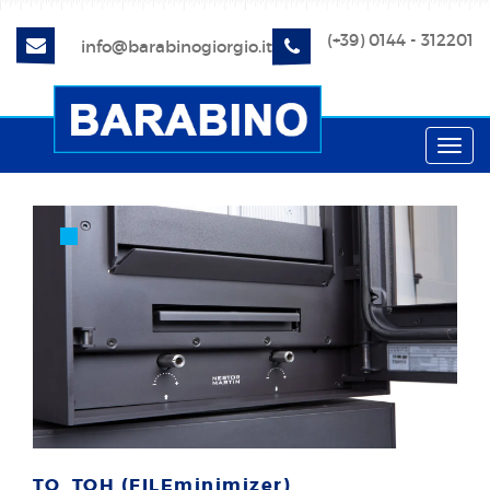
(+39) 0144 - 312201
info@barabinogiorgio.it
Toggl
navig
TQ_TQH (FILEminimizer)