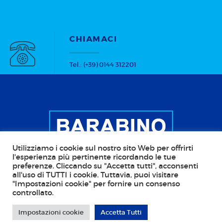
CHIAMACI
Tel.: (+39) 0144 312201
Utilizziamo i cookie sul nostro sito Web per offrirti
l'esperienza più pertinente ricordando le tue
preferenze. Cliccando su "Accetta tutti", acconsenti
all'uso di TUTTI i cookie. Tuttavia, puoi visitare
Copyright © 2026 BARABINO Scale - Stufe - Camini
"Impostazioni cookie" per fornire un consenso
controllato.
CF: BRBGGF45R29D969J; P.IVA: 00110480068; PEC:
barabino@pec.it Web Agency:
Callidus Pro - IT
Impostazioni cookie
Accetta Tutti
Solutions
. Tutti i diritti riservati