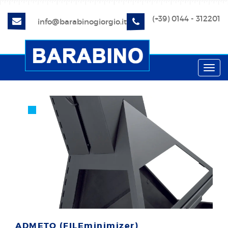
(+39) 0144 - 312201
info@barabinogiorgio.it
Toggl
navig
ADMETO (FILEminimizer)