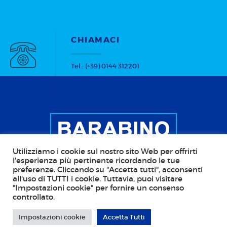
CHIAMACI
Tel.: (+39) 0144 312201
Utilizziamo i cookie sul nostro sito Web per offrirti
l'esperienza più pertinente ricordando le tue
preferenze. Cliccando su "Accetta tutti", acconsenti
all'uso di TUTTI i cookie. Tuttavia, puoi visitare
Copyright © 2026 BARABINO Scale - Stufe - Camini
"Impostazioni cookie" per fornire un consenso
controllato.
CF: BRBGGF45R29D969J; P.IVA: 00110480068; PEC:
barabino@pec.it Web Agency:
Callidus Pro - IT
Impostazioni cookie
Accetta Tutti
Solutions
. Tutti i diritti riservati