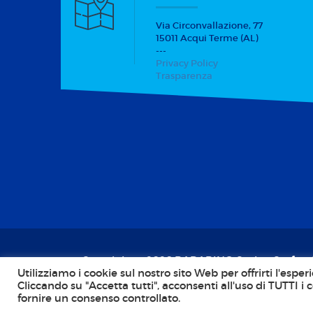
Via Circonvallazione, 77
15011 Acqui Terme (AL)
---
Privacy Policy
Trasparenza
Copyright © 2026 BARABINO Scale - Stufe -
Utilizziamo i cookie sul nostro sito Web per offrirti l'esp
CF: BRBGGF45R29D969J; P.IVA: 00110480068
Cliccando su "Accetta tutti", acconsenti all'uso di TUTTI i 
Agency:
Callidus Pro - IT Solutions
. Tutti i diri
fornire un consenso controllato.